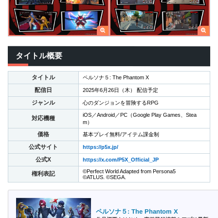
タイトル概要
タイトル
ペルソナ５: The Phantom X
配信日
2025年6月26日（木） 配信予定
ジャンル
心のダンジョンを冒険するRPG
iOS／Android／PC（Google Play Games、Stea
対応機種
m）
価格
基本プレイ無料/アイテム課金制
公式サイト
https://p5x.jp/
公式X
https://x.com/P5X_Official_JP
©Perfect World Adapted from Persona5
権利表記
©ATLUS. ©SEGA.
ペルソナ５: The Phantom X