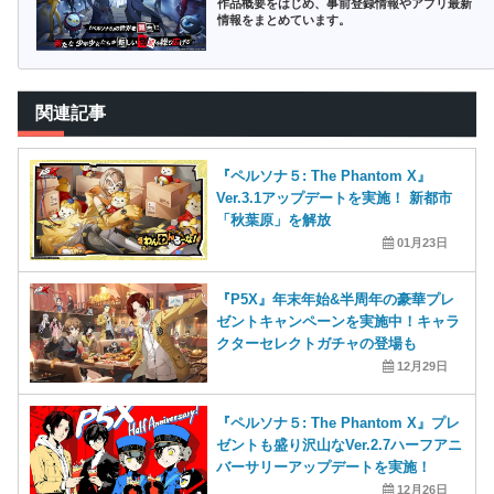
作品概要をはじめ、事前登録情報やアプリ最新
情報をまとめています。
関連記事
『ペルソナ５: The Phantom X』
Ver.3.1アップデートを実施！ 新都市
「秋葉原」を解放
01月23日
『P5X』年末年始&半周年の豪華プレ
ゼントキャンペーンを実施中！キャラ
クターセレクトガチャの登場も
12月29日
『ペルソナ５: The Phantom X』プレ
ゼントも盛り沢山なVer.2.7ハーフアニ
バーサリーアップデートを実施！
12月26日