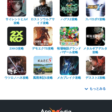
ロストソウルアサ
サイレントヒルf
スパロボY攻略
ハデス2攻略
イド攻略
攻略
牧場物語グランド
メタルギアデルタ
デモエクTS攻略
2XKO攻略
バザール攻略
攻略
ウツロノハネ攻略
メカブレイク攻略
風雨来記5攻略
デススト2攻略
もっとみる