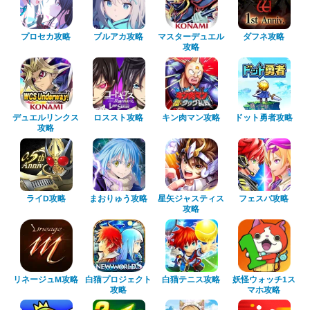
マスターデュエル
プロセカ攻略
ブルアカ攻略
ダフネ攻略
攻略
デュエルリンクス
キン肉マン攻略
ドット勇者攻略
ロススト攻略
攻略
星矢ジャスティス
まおりゅう攻略
フェスバ攻略
ライD攻略
攻略
白猫プロジェクト
リネージュM攻略
妖怪ウォッチ1ス
白猫テニス攻略
マホ攻略
攻略