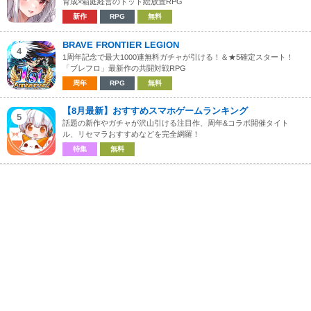
育成×箱庭経営のドット絵放置RPG
新作
RPG
無料
BRAVE FRONTIER LEGION
4
1周年記念で最大1000連無料ガチャが引ける！＆★5確定スタート！
「ブレフロ」最新作の共闘対戦RPG
周年
RPG
無料
【8月最新】おすすめスマホゲームランキング
5
話題の新作やガチャが沢山引ける注目作、周年&コラボ開催タイト
ル、リセマラおすすめなどを完全網羅！
特集
無料