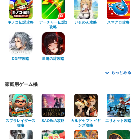
アーチャー伝説2
キノコ伝説攻略
いせのん攻略
スマグロ攻略
攻略
星屑の絆攻略
DDFF攻略
もっとみる
家庭用ゲーム機
スプラレイダース
カルドセプトビギ
エリオット攻略
SAOEoA攻略
ンズ攻略
攻略