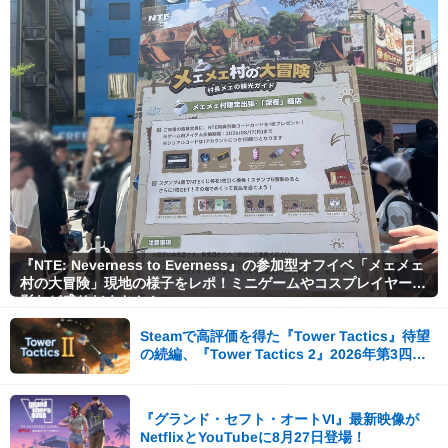
『NTE: Neverness to Everness』の参加型オフイベ「メェメェ
村の大冒険」現地の様子をレポ！ミニゲームやコスプレイヤー撮
影など盛りだくさん！
Steamで高評価を得た『Tower Tactics』待望
の続編、『Tower Tactics 2』2026年第3四半
期に早期アクセス開始
『グランド・セフト・オートVI』最新映像が
NetflixとYouTubeに8月27日登場！