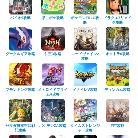
ポケモンFRLG攻
ドラクエ7リメイ
ぽこポケ攻略
バイオ9攻略
ク攻略
略
ダークルギア攻略
コードヴェイン2
オクトラ0攻略
仁王3攻略
攻略
マモンキング攻略
メトロイドプライ
ディンカム攻略
イナイレV攻略
ム4攻略
ゼルダ無双封印戦
タイムストレンジ
ポケモンZA攻略
FFT攻略
ャー攻略
記攻略