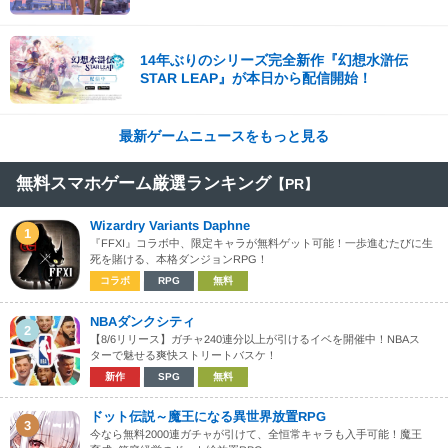
14年ぶりのシリーズ完全新作『幻想水滸伝
STAR LEAP』が本日から配信開始！
最新ゲームニュースをもっと見る
無料スマホゲーム厳選ランキング
【PR】
Wizardry Variants Daphne
1
『FFXI』コラボ中、限定キャラが無料ゲット可能！一歩進むたびに生
死を賭ける、本格ダンジョンRPG！
コラボ
RPG
無料
NBAダンクシティ
2
【8/6リリース】ガチャ240連分以上が引けるイベを開催中！NBAス
ターで魅せる爽快ストリートバスケ！
新作
SPG
無料
ドット伝説～魔王になる異世界放置RPG
3
今なら無料2000連ガチャが引けて、全恒常キャラも入手可能！魔王