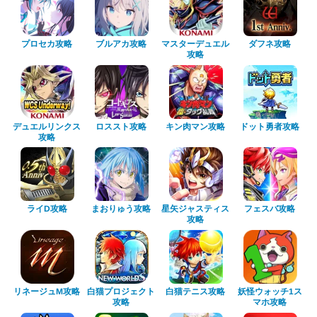
マスターデュエル
プロセカ攻略
ブルアカ攻略
ダフネ攻略
攻略
デュエルリンクス
キン肉マン攻略
ドット勇者攻略
ロススト攻略
攻略
星矢ジャスティス
まおりゅう攻略
フェスバ攻略
ライD攻略
攻略
白猫プロジェクト
リネージュM攻略
妖怪ウォッチ1ス
白猫テニス攻略
マホ攻略
攻略