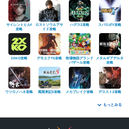
ロストソウルアサ
サイレントヒルf
スパロボY攻略
ハデス2攻略
イド攻略
攻略
牧場物語グランド
メタルギアデルタ
デモエクTS攻略
2XKO攻略
バザール攻略
攻略
ウツロノハネ攻略
メカブレイク攻略
風雨来記5攻略
デススト2攻略
もっとみる