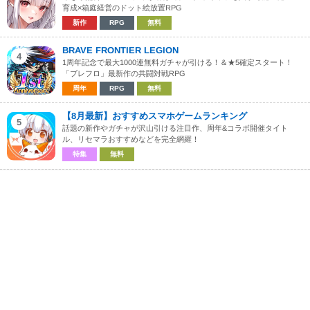
育成×箱庭経営のドット絵放置RPG
新作
RPG
無料
BRAVE FRONTIER LEGION
4
1周年記念で最大1000連無料ガチャが引ける！＆★5確定スタート！
「ブレフロ」最新作の共闘対戦RPG
周年
RPG
無料
【8月最新】おすすめスマホゲームランキング
5
話題の新作やガチャが沢山引ける注目作、周年&コラボ開催タイト
ル、リセマラおすすめなどを完全網羅！
特集
無料