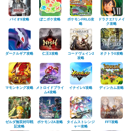
ポケモンFRLG攻
ドラクエ7リメイ
ぽこポケ攻略
バイオ9攻略
ク攻略
略
ダークルギア攻略
コードヴェイン2
オクトラ0攻略
仁王3攻略
攻略
マモンキング攻略
メトロイドプライ
ディンカム攻略
イナイレV攻略
ム4攻略
ゼルダ無双封印戦
タイムストレンジ
ポケモンZA攻略
FFT攻略
ャー攻略
記攻略