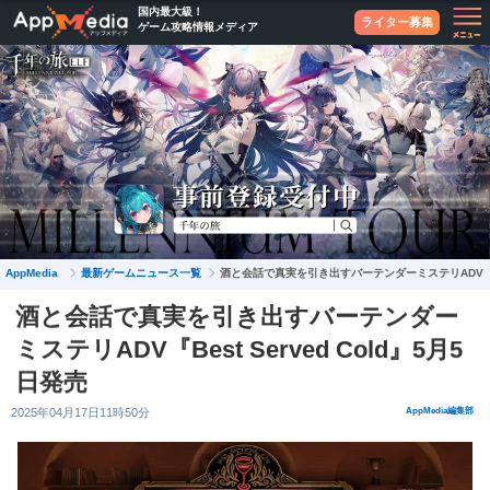
国内最大級！
ライター募集
ゲーム攻略情報メディア
最新ゲームニュース一覧
AppMedia
酒と会話で真実を引き出すバーテンダーミステリADV『Best
酒と会話で真実を引き出すバーテンダー
ミステリADV『Best Served Cold』5月5
日発売
2025年04月17日11時50分
AppMedia編集部