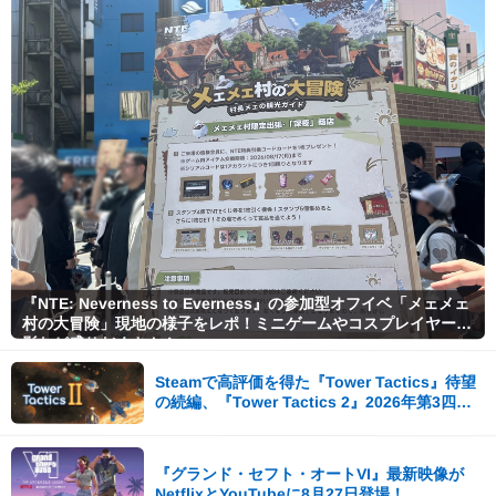
『NTE: Neverness to Everness』の参加型オフイベ「メェメェ
村の大冒険」現地の様子をレポ！ミニゲームやコスプレイヤー撮
影など盛りだくさん！
Steamで高評価を得た『Tower Tactics』待望
の続編、『Tower Tactics 2』2026年第3四半
期に早期アクセス開始
『グランド・セフト・オートVI』最新映像が
NetflixとYouTubeに8月27日登場！