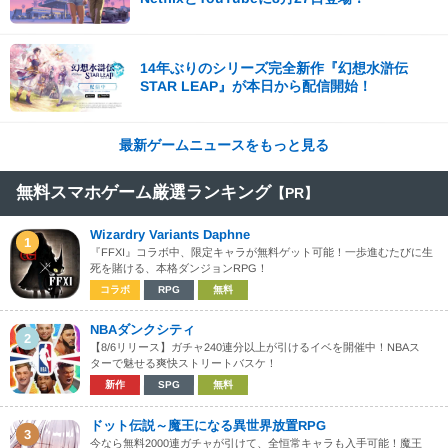
14年ぶりのシリーズ完全新作『幻想水滸伝
STAR LEAP』が本日から配信開始！
最新ゲームニュースをもっと見る
無料スマホゲーム厳選ランキング
【PR】
Wizardry Variants Daphne
1
『FFXI』コラボ中、限定キャラが無料ゲット可能！一歩進むたびに生
死を賭ける、本格ダンジョンRPG！
コラボ
RPG
無料
NBAダンクシティ
2
【8/6リリース】ガチャ240連分以上が引けるイベを開催中！NBAス
ターで魅せる爽快ストリートバスケ！
新作
SPG
無料
ドット伝説～魔王になる異世界放置RPG
3
今なら無料2000連ガチャが引けて、全恒常キャラも入手可能！魔王