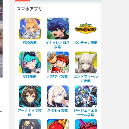
スマホアプリ
イナイレクロス
ポケチャン攻略
FGO攻略
攻略
エンドフィール
パワアド攻略
NTE攻略
ド攻略
ッ
ん
アークナイツ攻
ジージェネエタ
スタセイ攻略
ーナル攻略
略