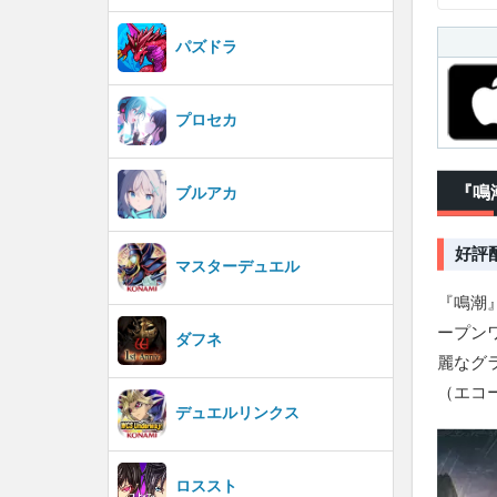
パズドラ
プロセカ
『鳴
ブルアカ
好評
マスターデュエル
『鳴潮』
ープン
ダフネ
麗なグ
（エコ
デュエルリンクス
ロススト