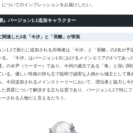
」についてのインプレッションをお届けしたい。
潮』バージョン1.1追加キャラクター
に関連した2名「今汐」と「長離」が実装
ョン1.1で新たに追加される共鳴者は「今汐」と「長離」の2名が予
いる。「今汐」はバージョン1.0におけるメインエリアの1つであっ
城」の令尹（リーダー）であり、今州の歳主である「角」と深い関
ている。優しい性格の持ち主で聡明で誠実な人柄から城主として慕
る。今回追加されるメインストーリーにおいて、漂泊者と協力し今
した異変について解決する立ち位置であり、バージョン1.1で特にフ
ャーされる人物だと言えるだろう。