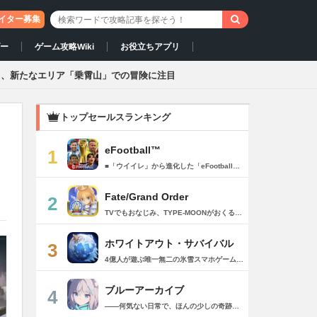
イター募集
ダー
ゲーム攻略Wiki
お役立ちアプリ
と、新たなエリア「乗霄山」での冒険に注目
トップセールスランキング
eFootball™
1
■「ウイイレ」から進化した「eFootball™」 人気サッカーゲーム「ウイニングイレブン」が「eFootball™」とタイトルを変え、大きく進化して生まれ変わりました。「eFootball™」で新しいサッカーゲームを体感しましょう！ ■はじめての方でも安心 ダウンロード後は、実践を交えたステップアップ方式のチュートリアルで直感的に基本操作を覚えることができます！さらに、チュートリアルを全てクリアすると、リオネル メッシがもらえます！！ また、試合の面白さや爽快感を楽しんでいただくためにスマートアシストを実装。 複雑な操作をしなくても、華麗なドリブルやパスで相手をかわして強烈なシュートでゴールを奪うことができます！ 【基本的な遊び方】 ■好きなチームで始めよう 欧州、米州、アジアなど世界各国のクラブやナショナルチームなどお気に入りのチームでスタートできます！ ■選手を獲得しましょう チームを作成したら、選手を獲得しましょう。現役のスーパースターや、歴史に残るレジェンドたちが、あなたのクラブでの活躍を待っています！ ・スペシャル選手リスト 現実の試合で大活躍した選手や、注目リーグの選手、レジェンドなどの特別な選手を獲得できます。 ・スタンダード選手リスト 好きな選手を獲得できます。条件を設定して絞り込むことができます。 ・監督リスト さまざまな戦術や得意な育成タイプを持った監督を獲得できます。 ■試合を楽しもう 獲得した選手でチームを編成したら、いよいよ試合に挑戦！ AIを相手に腕を磨いたり、オンライン対戦でランキングを競ったり、楽しみ方はあなた次第です。 ・対AI戦で腕を磨く 注目リーグのチームやナショナルチームを相手に戦うイベントなど、サッカーシーズンに合わせたさまざまなテーマのイベントが開催されています。 また、10段階にレベル分けされたDivision制の「eFootball™ リーグ」で楽しみながらレベルアップしていくことも可能です！ ・対人戦で実力を試す Division制の全ユーザーとランキングを競う「eFootball™ リーグ」や、毎週開催される様々なイベントで、オンラインでのリアルタイム対戦を楽しむことができます。あなたのドリームチームで、最高峰のDivision 1を目指しましょう！ ・友達と最大3vs3の対戦を楽しむ フレンドマッチ機能を使って、友達と対戦することができます。育て上げたチームの強さを友達に見せつけましょう！ また、最大3vs3の協力対戦も可能。友達とオンラインで集まって対戦を楽しみましょう！ ■選手を育てる 獲得した選手は、選手種別によっては成長させることができます。 試合に出場させたり、ゲーム内アイテムを使用したりして、選手のレベルを上げる事で入手できる「タレントポイント」で、能力パラメータを上昇させましょう。 より自分好みの選手にしたい場合は、手動でポイントを割り振りましょう。 ポイントの割り振りに迷った場合は、[おまかせ]で設定することもできます。 自分だけのお気に入りの選手に育て上げましょう！ 【もっと楽しむ】 ■Live Updateを毎週配信 選手の移籍や、現実の試合での活躍が反映される「Live Update」を搭載。 毎週配信される「Live Update」を参考に、スカッドを編成し試合に挑みましょう。 ■スタジアムをカスタマイズ 試合中のスタジアムに反映されるコレオ・オブジェクトなどのスタジアムパーツをカスタマイズできます。 思い通りのスタジアムにアレンジして、ゲーム体験を彩りましょう！ ※居住国・地域が以下のお客様には、eFootball™ コインによるルートボックス施策をご提供しておりません。 ベルギー、ブラジル(18歳未満) 【最新情報について】 本商品は、新機能やモードの追加、ゲームプレイ・イベントのアップデートを継続的に行っていきます。 最新情報は「eFootball™」公式サイトをご確認ください。 【ダウンロードについて】 本アプリをダウンロードするためには、ストレージに約3.3GBの空き容量が必要となります。 あらかじめ3.3GB以上の容量を空けてからダウンロードを行っていただけますようお願いします。 ダウンロード時はWi-Fi環境で接続することを推奨いたします。 ※アップデートにつきましても同様となります。 【通信環境について】 本アプリはオンラインゲームです。通信可能な環境でお楽しみください。
Fate/Grand Order
2
TVでもおなじみ、TYPE-MOONがおくるFateのRPG！ スマホでも本格的なRPGが楽しめる。 文字数にして500万字超という、圧倒的なボリュームを堪能できるストーリー！ 本編以外にもキャラクターごとにストーリーを用意し、Fateファンも今回はじめてFateの世界を体験される方も十分満足いただける内容となっています。 【あらすじ】 西暦2015年。 地球の未来を観測するカルデアは、2017年以降の人類史が崩壊している事実を確認した。 昨日まで確かに存在していた2115年までの“約束された未来”は、何の前触れもなく突如として消え去ったのだ。 なぜ。どうして。だれが。どうやって。 西暦2004年 日本 ある地方都市。 ここに今まではなかった、「観測できない領域」が現れたと。 カルデアはこれを人類絶滅の原因と仮定し、いまだ実験段階だった第六の実験を決行する事となった。 それは過去への時間旅行。 人間を霊子化させて過去に送りこみ、事象に介入する事で時空の特異点を解明、あるいは破壊する禁断の儀式。 その名を人理守護指令、グランドオーダー。 人類を守るために人類史に立ち向かう、運命と戦うものたちの総称である。 【ゲーム概要】 スマホに最適化された簡単操作のコマンドオーダーバトル！ プレイヤーはマスターとなって英霊たちを操り敵を倒し謎を解明していく。 好みの英霊で戦うか、強い英霊で戦うかバトルスタイルはプレイヤーしだい。 ◆豪華声優陣が続々参加 青木志貴、茜屋日海夏、赤羽根健治、明坂聡美、浅川悠、朝日奈丸佳、阿澄佳奈、阿部彬名、阿部敦、阿部里果、雨宮天、新井里美、井口裕香、井澤詩織、石川界人、石川由依、石谷春貴、伊瀬茉莉也、市ノ瀬加那、伊藤彩沙、伊藤かな恵、伊東健人、伊藤静、伊藤美紀、稲田徹、井上和彦、井上喜久子、井上麻里奈、伊丸岡篤、石見舞菜香、上坂すみれ、植田佳奈、上田麗奈、内田真礼、内田雄馬、内山昂輝、梅原裕一郎、江川央生、江口拓也、江越彬紀、遠藤綾、大久保瑠美、大空直美、大塚明夫、大塚芳忠、大原さやか、大和田仁美、岡本信彦、置鮎龍太郎、小倉唯、小澤亜李、小野賢章、小野大輔、小野友樹、小見川千明、かかずゆみ、柿原徹也、加隈亜衣、笠間淳、加瀬康之、門脇舞以、金元寿子、神尾晋一郎、茅野愛衣、川澄綾子、河西健吾、川野剛稔、神奈延年、鬼頭明里、木村珠莉、木村良平、桐本拓哉、釘宮理恵、久野美咲、黒木ほの香、黒田崇矢、桑原由気、KENN、高野麻里佳、古賀葵、小清水亜美、後藤邑子、小西克幸、小林千晃、小林ゆう、小林裕介、小原好美、小松未可子、子安武人、小山力也、近藤玲奈、斎賀みつき、西前忠久、斉藤壮馬、斎藤千和、坂本真綾、佐倉綾音、櫻井孝宏、佐藤聡美、佐藤利奈、沢城みゆき、下屋則子、島﨑信長、嶋村侑、庄司宇芽香、白石晴香、新垣樽助、真堂圭、末柄里恵、杉田智和、杉山紀彰、鈴木達央、鈴木崚汰、鈴代紗弓、鈴村健一、諏訪彩花、諏訪部順一、関俊彦、関智一、瀬戸麻沙美、芹澤優、仙台エリ、千本木彩花、園崎未恵、大地葉、高乃麗、高野直子、高橋花林、高橋李依、高山みなみ、武内駿輔、竹内良太、武田華、田中敦子、田中美海、田中理恵、谷山紀章、種﨑敦美、種田梨沙、田丸篤志、田村睦心、田村ゆかり、丹下桜、千葉繁、千葉翔也、津田健次郎、紡木吏佐、鶴岡聡、寺崎裕香、寺島拓篤、東山奈央、土岐隼一、飛田展男、戸松遥、豊永利行、鳥海浩輔、中井和哉、中田譲治、長縄まりあ、仲村美沙希、中村悠一、名塚佳織、生天目仁美、浪川大輔、能登麻美子、野中藍、乃村健次、土師孝也、長谷川育美、花江夏樹、花澤香菜、花守ゆみり、早見沙織、原由実、春野杏、潘めぐみ、日岡なつみ、日笠陽子、日野聡、平川大輔、ファイルーズあい、福圓美里、福西勝也、福山潤、藤井隼、藤沼建人、ブリドカットセーラ恵美、古川慎、保志総一朗、星野貴紀、堀内賢雄、堀江由衣、本多真梨子、本多陽子、本渡楓、前野智昭、M・A・O、増田俊樹、Machico、松風雅也、真殿光昭、マフィア梶田、三上哲、三木眞一郎、水樹奈々、水島大宙、水橋かおり、緑川光、水瀬いのり、南央美、峯田茉優、宮野真守、宮本充、村瀬歩、森川智之、森田了介、森永千才、森なな子、諸星すみれ、安井邦彦、山路和弘、山下大輝、山下七海、山寺宏一、山根綺、山野井仁、山村響、悠木碧、ゆかな、遊佐浩二、吉野裕行、佳村はるか、米澤円、若林直美、和氣あず未、和多田美咲（50音順） ◆全体構成・メインシナリオ・シナリオ・総監督 奈須きのこ ◆リードキャラクターデザイナー 武内崇 ◆アートディレクション TYPE-MOON ◆メインシナリオ・シナリオ執筆 東出祐一郎、桜井光 水瀬葉月、星空めてお ◆ゲストライター amphibian、虚淵玄（ニトロプラス）、acpi、ＯＫＳＧ（TYPE-MOON）、経験値、小太刀右京、三田誠、たけのこ星人、橘公司、田中天（株式会社フラッグノーツ）、成田良悟、鋼屋ジン、ひろやまひろし、円居挽、茗荷屋甚六、矢野俊策（株式会社フラッグノーツ）、リヨ（50音順） ◆キャラクターデザイン I-IV、蒼月タカオ（TYPE-MOON）、AKIRA、Azusa、東冬、荒野、Anmi、池澤真、石田あきら、いみぎむる、兔ろうと、羽海野チカ、大森葵、岡崎武士、okojo、およ、加藤いつわ、カワグチタケシ、きばどりリュー、桐原小鳥、ギンカ、倉花千夏、黒星紅白、小梅けいと、近衛乙嗣、小松崎類、こやまひろかず（TYPE-MOON）、西藤浩樹（LASENGLE）、saitom、坂本みねぢ、佐々木少年、サテー、色素、縞うどん（TYPE-MOON）、島田フミカネ、しまどりる、sime、下越（TYPE-MOON）、シャカＰ（LASENGLE）、白浜鴎、しらび、白峰、真じろう、STAR影法師、曽我誠、タイキ、高橋慶太郎、高山箕犀、竹、武中英雄、武梨えり、たけのこ星人、TAKOLEGS、田島昭宇、タスクオーナ、danciao、中央東口、CHOCO、悌太、Dd、天空すふぃあ、DANGERDROP、toi8、トリダモノ、中原、なまにくATK、西出ケンゴロー、nipi、ネコタワワ、NOCO、pako、林けゐ、原田たけひと、春野友矢、ばん！、Bすけ、左、ヒライユキオ、平野稜二、広江礼威、ひろやまひろし、PFALZ、ぶくろて、huke、BLACK（TYPE-MOON）、古海鐘一、BUNBUN、hou、ホトソウカ、本庄雷太、前田浩孝、マシマサキ、また、松竜、Mika Pikazo、緑川美帆、三輪士郎、村山竜大、めろん22、望月けい、元村人、森井しづき、森山大輔、山中虎鉄、YOCO_N（LASENGLE）、余湖裕輝、米山舞、La-na、lack、リヨ、Ryota-H、輪くすさが、redjuice、ReDrop、ろび～な、ワダアルコ、渡れい（50音順） このアプリケーションには、（株）ＣＲＩ・ミドルウェアの「CRIWARE（TM）」が使用されています。
ホワイトアウト・サバイバル
3
4億人が遊ぶ唯一無二の氷雪スマホゲーム！サクッと爽快！みんなで極寒サバイバル ！ 猛吹雪に襲われ、かつての世界は崩壊。人類の文明の灯火は、氷雪の中で今にも消えかかっている…。 生存者達よ、今こそ立ち上がれ！——仲間を率いて希望の灯りをともし、凍てつく大地に新たな拠点を築こう！ さらに新規ユーザー限定でSSR英雄「ジャスミン」が無料で仲間入り！ 彼女と共に氷原の奥地へと踏み込み、吹雪の中に潜む未知の脅威に立ち向かおう！ 【ゲームの特徴】 ◆領地再建！凍土に希望の光を！ 大溶鉱炉に火を灯すことから始めて、積もった雪を溶かして領土を開拓しよう！ 法令を発布して人員を的確に配置すれば、拠点の建設効率がぐんとアップ！ ◆放置で楽々、資源を効率ストック！ ワンタップで英雄を派遣するだけで、見守りは不要！ オフライン中も資源は自動でたっぷり蓄積されて、戻れば報酬が山盛り！極寒サバイバルでも、もう怖くない！ ◆お手軽に始められる氷雪ミニゲーム！ ミニゲームが次々と登場！「穴釣り選手権」でレア生物図鑑を解放し、「除雪隊」で雪山の宝を発見しよう！ スキマ時間でも気軽にプレイできて、雪原ライフは楽しさ満載！ ◆戦略を駆使して、英雄で敵を撃退！ 英雄はレベル共有で育成の手間いらずで、スキルを活かせば様々な難関を攻略可能！ 最強チームを組み上げて、敵を圧倒しよう！ ◆協力プレイで、凍土制覇を目指そう！ 同盟の支援で負傷者の治療や育成もスピードアップ！ 作戦を練って仲間と役割分担すれば戦力倍増！勝利の喜びをみんなで分かち合おう！ さらにたくさんのコンテンツをお届けいたします： ◆オフィシャルサイト: https://whiteoutsurvival.centurygames.com/ja ◆X: https://x.com/WOS_Japan ◆Facebook: https://www.facebook.com/WhiteoutSurvival ◆Discord: https://discord.gg/whiteoutsurvival ◆YouTube: https://www.youtube.com/@WhiteoutSurvivalOfficial_JA ◆TikTok: https://www.tiktok.com/@howasaba.jp
ブルーアーカイブ
4
――何気ない日常で、ほんの少しの奇跡を見つける物語 Yostarが贈る学園×青春×物語RPG『ブルーアーカイブ -Blue Archive-』！ 先生として、個性豊かで魅力的な生徒たちと共に、一風変わった学園都市キヴォトスの 日常を過ごそう！ ■あらすじ ここは学園都市キヴォトス。 数千の学園からなる超巨大学園都市では、日々トラブルが絶えない。 この問題に対応すべく、連邦生徒会長によって連邦捜査部【シャーレ】が設立された。 この物語は【シャーレ】の顧問となる先生とそれに協力する生徒たちと学園都市での日常を 描いた物語である。 ▼可愛いキャラクターが活躍する3Dバトル 大迫力の3Dリアルタイムバトル！ 可愛いキャラクター達が画面いっぱいに所狭しと大活躍。 あなたは先生として、生徒たちを指揮しよう！ ▼個性豊かなキャラクターを彩るハイクオリティの2Dアニメーション 美少女キャラクターたちが綺麗な2Dアニメーションであなたを迎えてくれる！ 仲良くなると特別なアニメーションが見れることもあるぞ！ ▼生徒たちと絆を深めて彼女たちと特別な日常を過ごそう！ 一緒にいる時間が長ければ長いほど、彼女たちはあなたとの絆は深まっていく。 そんな彼女たちとの日々が、きっとあなたの日常を特別なものに！ ▼公式Twitter https://twitter.com/Blue_ArchiveJP ▼公式サイト https://bluearchive.jp/ (C)Yostar, Inc.