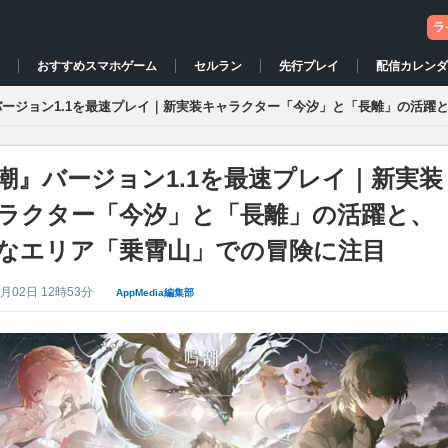
ラ
おすすめスマホゲーム
配信カレン
ス
先行プレイ
セルラン
バージョン1.1を最速プレイ｜新実装キャラクター「今汐」と「長離」の活躍
潮』バージョン1.1を最速プレイ｜新実装
ラクター「今汐」と「長離」の活躍と、
なエリア「乗霄山」での冒険に注目
7月02日 12時53分
AppMedia編集部