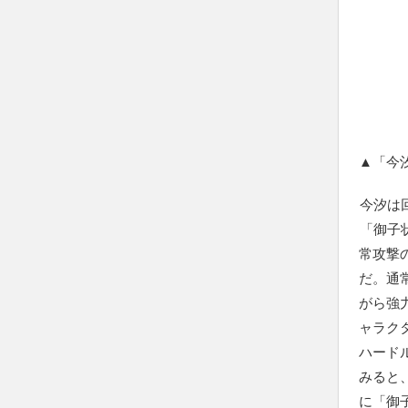
▲「今
今汐は
「御子
常攻撃
だ。通
がら強
ャラク
ハード
みると
に「御