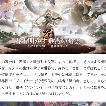
』の舞台は「悲鳴」と呼ばれる災害によって崩壊し、その後より出
残像」が人々の生活を脅かす世界で、身体に「音痕」と呼ばれる印
た特殊能力を持つ人々「共鳴者」を中心に残像に対抗してきた。そ
世界観で、プレイヤーは記憶喪失の共鳴者「漂泊者」として、自ら
てくれた「秧秧（ヤンヤン）」や「熾霞（シカ）」とともに世界を
に出発することになるのが物語のはじまりだ。