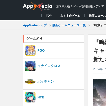
国内最大級！ゲーム攻略情報メディア
おすすめゲーム
最新ニュー
TOP
最新ゲームニュース一覧
AppMediaトップ
『鳴潮』
ゲームWiki
『鳴
キャ
FGO
新た
イナイレクロス
2024年0
ポケチャン
NTE