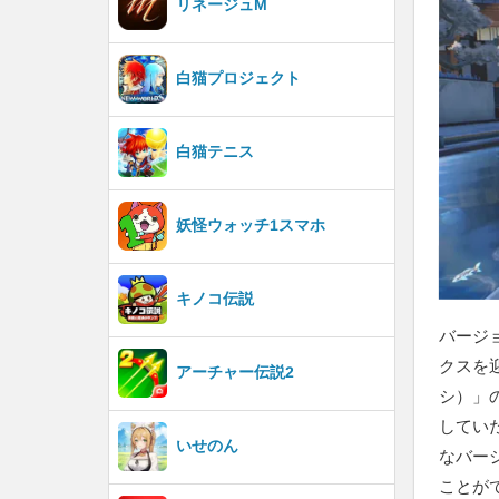
リネージュM
白猫プロジェクト
白猫テニス
妖怪ウォッチ1スマホ
キノコ伝説
バージ
クスを
アーチャー伝説2
シ）」
してい
いせのん
なバー
ことが