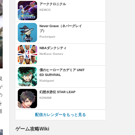
アーククロニクル
KEMCO
Never Grave（ネバーグレイ
ブ）
Pocketpair
NBAダンクシティ
NetEase Games
僕のヒーローアカデミア UNIT
ED SURVIVAL
現
Klab/gumi
が
幻想水滸伝 STAR LEAP
の
KONAMI
を
巡
配信カレンダーをもっと見る
ゲーム攻略Wiki