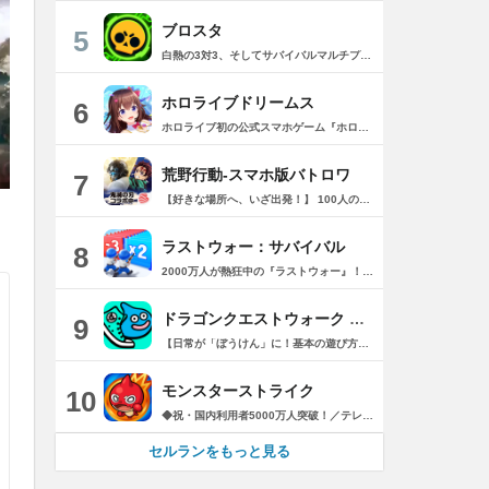
ブロスタ
5
白熱の3対3、そしてサバイバルマルチプレイを楽しめるモバイルゲーム！3分間で展開する様々なゲームモード… 友達と共闘するもよし、一人で戦うもよし。 強力な必殺技や特殊能力を持ったキャラクターを入手して、アップグレードしましょう。ユニークなスキンを集めれば、戦場でひときわ目立つこと間違いなし！ブロスタワールドの不思議なステージで、バトルを繰り広げましょう！ ブロスタは無料でダウンロードおよびプレイが可能ですが、一部のゲーム内アイテムを有料で購入いただくことも可能です（ランダムなアイテムを含む）。ゲーム内アイテムの有料購入を希望しない場合は、デバイスの設定からアプリ内課金を無効にしてください。 様々なゲームモードで戦おう エメラルドハント（3対3）：チームの仲間と共に敵チームに勝利！エメラルドを10個集めたら最後まで守り抜きましょう。倒されるとエメラルドも失います。 バトルロイヤル（ソロ/デュオ）：生き残りをかけたサバイバルモード。キャラクターのパワーアップを集めましょう。デュオまたはソロモードを選んだら、大混乱の戦場で最後まで生き延びた者が勝者となります。そして勝者がすべてを独り占めします！ ブロストライカー（3対3）：ひと味違うゲームモードです！サッカーの腕試しといきましょう。先に2ゴールを決めたチームが勝利します。なおレッドカードはありませんので、激しいバトルにご注意ください。 賞金稼ぎ（3対3）：敵を倒して星を獲得！自分の星も守り抜きましょう。より多くの星を集めたチームの勝利です。 強奪（3対3）：チームの金庫を守りながら、敵チームの金庫の破壊を目指します。ひっそりと前進したら、豪快にお宝までの道を切り拓きましょう！ 特別イベント：期間限定の特別な対人および対CPUゲームモードです。 チャンピオンシップチャレンジ：ブロスタのゲーム内予選に参加して、eスポーツの世界に飛び込みましょう！ キャラクターのアンロックとアップグレード 強力な必殺技や特殊能力を持ったキャラクターを集めて、アップグレードしましょう。キャラクターを強化して、ユニークなスキンを集めましょう。 ブロスタパス クエストやブロスタボックス、エメラルド、ピンズ、そしてブロスタパス限定スキンなど、特典が盛りだくさん！シーズンごとに特典は変わります。 MVPプレイヤーになろう ローカルのランキングを駆け上がり、あなたの強さを証明しましょう！ どんな時も進化しよう 新たなキャラクターやスキン、マップ、特別イベント、ゲームモードを探し求めましょう。 特徴： 3対3のリアルタイム対戦で世界中のプレイヤーとバトル 白熱のモバイル向けサバイバルマルチプレイ 独自の攻撃や必殺技を持った、強力な新キャラクターをアンロック 日々入れ替わるイベントとゲームモード バトルは一人でも、フレンドと一緒でもプレイ可能 グローバルまたはローカルのランキングを駆け上がろう 仲間とクラブを結成したり参加したりして、情報交換しながら共に戦おう スキンをアンロックしてキャラクターをカスタマイズ プレイヤーが作った攻略の難しい新マップ クラッシュ・オブ・クラン、クラッシュ・ロワイヤル、ブーム・ビーチの制作会社がお届けするバトルゲーム！ サポート： サポートが必要な際は、ゲーム内の設定の「ヘルプとサポート」からご連絡いただくか、http://supercell.helpshift.com/a/brawl-stars/をご覧ください。 プライバシーポリシー： http://supercell.com/en/privacy-policy/jp/ サービス利用規約： http://supercell.com/en/terms-of-service/jp/ 保護者の皆さまへ： http://supercell.com/en/parents/jp/
ホロライブドリームス
6
ホロライブ初の公式スマホゲーム『ホロライブドリームス(ホロドリ)』がリズム&RPGとして登場！ リズムゲームを中心に、テーマパークの発展やミニゲームなど多彩なコンテンツを収録！ 総勢50名以上のホロライブメンバーが登場し、初期収録楽曲はなんと150曲以上！ ホロライブのファンも、初めての方も幅広く楽しめる作品で、遊び方はあなた次第！ ▼本格リズムゲーム▼ 公式MVやライブ映像を背景に、本格リズムゲームが楽しめる！ 自分だけのオリジナル譜面を作って公開できる「クリエイト譜面」機能を搭載！ ・超高難度のやり込み譜面 ・タレントへの愛を詰め込んだ譜面 ・みんなで楽しめるネタ譜面 などなど、世界中のプレイヤーがつくった譜面で遊んで、楽しさ無限大！ リズムゲームが苦手な方でもオート機能で安心して遊べる！ タレント育成/編成でスコアアップを目指そう！ ▼初期収録楽曲は150曲以上▼ ホロライブ楽曲から人気カバー楽曲まで幅広く収録！ 最新ヒットから定番曲までラインナップ！ 【ホロライブ楽曲】 ・ビビデバ ・Shiny Smily Story ・BLUE CLAPPER ほか 【カバー楽曲】 ・勇者 ・メギツネ ・わたしの一番かわいいところ ほか ▼ゲームの舞台はテーマパーク▼ 舞台は、世界のどこかに浮かぶ無人島。 ホロライブメンバーと力を合わせ、夢のテーマパークを発展させていく。 リズムゲームやミニゲームをプレイしてクエストを進行しパークを発展させよう！ ホロメンクエストをプレイすることで、操作タレントが増えていく！ 推しホロメンを解放して、夢のテーマパークを作り上げよう！ ホロライブらしさあふれる施設も多数登場！ このゲームだけのオリジナルストーリーも展開！ 夢のテーマパーク完成を目指そう！ ▼1人でもみんなでも楽しめるミニゲーム▼ ひとりでも、みんなでも楽しめる多彩なミニゲームを収録！ マルチプレイ搭載で、協力や対戦で盛り上がろう！ 難しいアクションが苦手な方でも楽しめるシンプル操作のミニゲームも収録！ 短時間で遊べるカジュアルなものから、繰り返し挑戦したくなるやり込み系まで幅広くラインナップ！ プレイして報酬を獲得し、育成やパーク発展をさらに加速させよう！ ▼公式サイト：https://www.hololive-dreams.com ▼利用規約：https://www.hololive-dreams.com/terms ▼プライバシーポリシー：https://qualiarts.jp/privacy ▼Ⓒ COVER / Ⓒ QualiArts, Inc. +++++++++++++++++++++++++++++++++++++++++++++++++++++++++++ このアプリケーションには、株式会社Live2Dの「Live2D」が使用されています。
荒野行動-スマホ版バトロワ
7
【好きな場所へ、いざ出発！】 100人の超大マップ！荒野の世界に飛び込み、自分だけのサバイバルの道を自由に探索しよう 【サバイバルの道 予期せぬ仲間と出会おう】 楽しく遊び、楽しく話せる 【最高の友情とは 共に生きることだ】 気心の知れた仲間と荒野で協力、戦いの楽しさをシェアしよう 【カッコいい乗り物 仲間と一緒に飛び出そう】 全員で究極のスピードを出そう 【個性的な着こなし 大切な人に出会おう】 多様なスタイルのトレンドアイテム、気の向くままにコーデしよう フォロー Twitter: https://twitter.com/GAME_KNIVES_OUT お問い合わせ:
。
ラストウォー：サバイバル
8
2000万人が熱狂中の『ラストウォー』！ ゾンビの群れをくぐり抜け、超爽快バトルでストレス発散！ 世界は、崩壊の一途を辿ります………ゾンビに支配された世界で生き残るためには、戦うしかありません。 あなたは数少ない生存者として、押し寄せてくるゾンビの群れをせん滅することになります。 「生存者よ、終末世界の救世主になれ！」 ◆一瞬の判断で勝利を掴もう レーンに障害物とゾンビが待ち構えている。 避けるか、破壊するかの二択でゾンビの群れをくぐり抜け、勝利へと進もう！ ◆人類最後の砦を作ろう 基地建設、科学研究、部隊訓練、ゾンビ討伐…… 生存者基地を拠点に、自らの手で未来を切り開こう！ ◆最強チームを結成しよう 仲間となる英雄を集め、自分好みの最強部隊を作り上げよう。 多種多様なスキルを組み合わせ、ゾンビをボコボコにしよう！ ◆2000万人と一緒に楽しもう 終末世界でもチームワークが大切だ。 世界中のプレイヤーと協力し、強大なボスに挑もう！ 簡単だけど奥深い。これが『ラストウォー：サバイバル』だ！
ドラゴンクエストウォーク 歩く楽しみが増える位置情報ゲーム
9
【日常が「ぼうけん」に！基本の遊び方】 現実世界を歩いて移動すると、ゲーム内のキャラクターも連動して移動。 日常の通勤や通学、お散歩がそのまま大冒険に！ 白熱のバトル：近くに出現したモンスターをタップして戦闘！経験値でキャラクターを育てよう。 かいふくスポット：歩いてスポットに近づきタップ！HP/MPを回復し、アイテムをゲットしよう。 モンスターのこころ：倒したモンスターが落とす「こころ」を装備して、キャラクターを大幅に強化！ 【多彩な「特級職」で自分だけの最強パーティを編成！】 基本職・上級職を極めた先にある、強力な「特級職」が続々登場！ 時渡りの剣士：時間を操り行動回数を増やして戦う、注目の最新特級職！ 個性豊かな職業たち：攻守の要「ゴッドハンド」、影からパーティを支える「ニンジャ」、刃に魔力を宿す「魔剣士」や強力な呪文を操る「大魔道士」など、プレイスタイルに合わせた職業が勢揃い。仲間を育て上げて、強大なメガモンスターに立ち向かおう！ 【アップデートでさらに広がる冒険の世界】 全国のプレイヤーと繋がる「宝の地図」：クリアした地図を他のプレイヤーとシェア！珍しいモンスターや豪華な報酬を求めて全国をめぐろう。 全国を育てよう「ふるさとスライム」：地域ごとの宝の地図をクリアして、ご当地スライムとの絆を深めよう！ 歩かない時間も楽しい「カジノ」：スロットや「ツモるんです（麻雀）」など、家で一息つきたい時もドラクエの世界を味わえる！ 【歩数も食事も！充実の健康管理＆サポート機能】 食事管理「もぐもぐの書 ～たべたんです～」：毎日の食事を写真やテキストで記録！カロリーを管理しながら「食材」を集め、報酬をゲットして健康的な食生活を目指そう。 あるくんですW：歩数や消費カロリーなどの結果を記録＆レポート。歩いた結果でスライムの姿が変化していくお楽しみ要素も！ ウォークモード：画面を見なくても自動でモンスターと戦ったり、かいふくスポットに触れてくれる安心機能！ 【こんな方にオススメ！】 豊富な職業システムで、自分だけの最強パーティを育成したい ゲームを楽しみながら、毎日の歩数や食事のカロリー管理もしたい 全国のプレイヤーと「宝の地図」をシェアしてワイワイ遊びたい いつもの移動を歩数計ではなく、ドラクエの世界観で健康的に楽しみたい ドラゴンクエストシリーズが好きで、人気モンスターを仲間にしたい 歩きながら遊べるゲームや人気の位置情報ゲームを探している 【便利な機能】 ウォークモードをＯＮにして歩くと自動でモンスターと戦ったり、かいふくスポットに触れたりできるぞ！移動中につかってみよう。 ※アプリ起動中のみ有効です。 【動作環境】 動作OS： iOS 15.0 以降 動作端末： iPhone6s 以降 ※歩数に連動したゲームプレイコンテンツの進行及び報酬の提供を目的として、お客様の同意のもと、お客様のデバイス上の健康管理アプリ（Health Kit API）を用いて歩数データの読み取り、または入力を行います。 ※屋内や地下などのGPS情報が届きにくい場所では、キャラクターの位置が不安定になることがあります。 ※安定した通信環境でプレイしてください。 ※タブレット端末では動作を保証しておりません。 ※GPS非搭載端末およびWi-Fi回線のみで接続している端末は動作を保証しておりません。
モンスターストライク
10
◆祝・国内利用者5000万人突破！／テレビCM絶賛放映中！◆ 最大4人同時に楽しめる「ひっぱりハンティングRPG！」 モンスターマスターになって様々な能力を持つモンスターをたくさん集めよう！ 1000種類を超える個性豊かなモンスターが君を待ってるぞ！ 【ゲーム紹介】 ▼ルールは簡単 モンスターを引っぱって敵に当てるだけ！ 味方モンスターに当てると、友情コンボが発動！ 一見攻撃力の弱いモンスターもコンボが発動すると、意外な力を発揮するかも!? ▼決めろストライクショット！ バトルのターンが経過すると必殺技「ストライクショット」が使えるぞ！ モンスターによって技は様々、君はすぐ使う派？ボスまで待つ派？ 使うタイミングが生死を分ける!? ▼集めて育てて強くなれ！ バトルやガチャでGetしたモンスターを合成して育てよう！ 強く進化させるにはモンスター以外に進化素材が必要になるぞ。 強いモンスターを育てて君だけの最強チームを作ろう！ ▼天空より舞い降りし、異界のモンスター！ ボスがステージの最後に出るとは限らないぞ！ どんな時も万全の態勢で戦いに挑むべし！ ▼友達と一緒に、強敵を倒そう！ 近くにいる友達と、最大4人まで同時プレイが可能！ なんと1人分のスタミナでクエストに挑めるぞ！ 1人では倒せない強敵も、みんなで力を合わせれば倒せるかも!? マルチプレイ専用のレアなクエストも盛りだくさん！ レアモンスターを倒してゲットしよう！ +++【価格】+++ アプリ本体：無料 ※一部有料アイテムがございます。 +++【必須環境】+++ iOS 15.0以降 ※必須環境を満たす端末以外でのサポート、補償等は致しかねますので何卒ご了承くださいませ。 ご利用前に「アプリケーション使用許諾契約」に 表示されている利用規約を必ずご確認の上ご利用ください。 +++【モンストパスポートについて】+++ ・価格と期間 月額480円（税込）/1ヶ月間（利用開始日から起算）/月額自動更新 ・特典 ▼1日1回スタミナ回復することができます。 ▼マルチプレイでホスト、ゲストも経験値が多く獲得できます。 ▼モンパス限定の称号やフレームが貰えます。 ▼3ヶ月継続するとレア6確定ガチャが引けます。 ・自動更新の詳細 モンパス有効期間の終了日の24時間以上前に自動更新を解除しない限り、有効期間が自動更新されます。 自動更新される際の課金については、モンパス有効期間終了日の24時間以内に行われます。 ・課金について Apple Accountに課金されます。 ・モンストパスポートの状況の確認方法と解約（自動更新の解除）方法 モンパス会員状況の確認と解約は下記ページから行うことができます。 [ App Store アプリ/おすすめページ最下部 > Apple Account/アカウントを表示 > 購読/管理 ] 次回の自動更新タイミングの確認や、自動更新の解除/設定をこの画面内で行うことができます。 プライバシーポリシー > https://www.monster-strike.com/privacy/ 利用規約 > https://www.monster-strike.com/legal/monpass.html
セルランをもっと見る