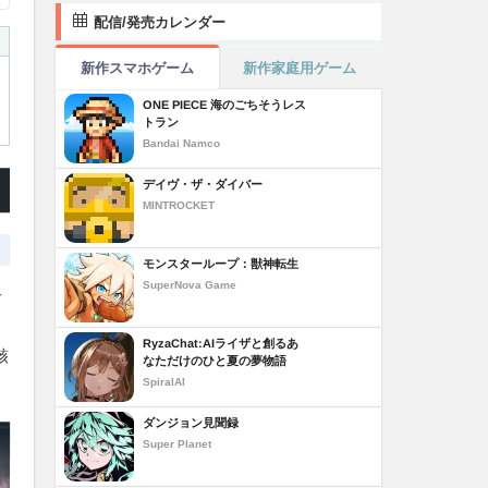
配信/発売カレンダー
新作スマホゲーム
新作家庭用ゲーム
ONE PIECE 海のごちそうレス
トラン
Bandai Namco
デイヴ・ザ・ダイバー
MINTROCKET
モンスターループ：獣神転生
SuperNova Game
オ
RyzaChat:AIライザと創るあ
骸
なただけのひと夏の夢物語
SpiralAI
ダンジョン見聞録
Super Planet