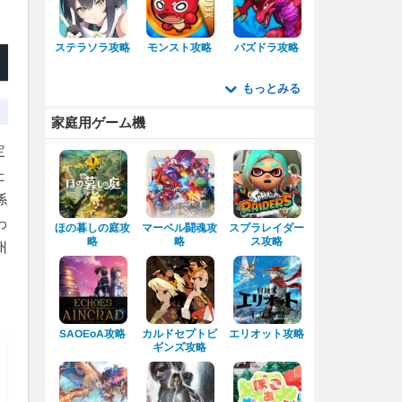
ステラソラ攻略
モンスト攻略
パズドラ攻略
もっとみる
家庭用ゲーム機
定
た
係
わ
ほの暮しの庭攻
マーベル闘魂攻
スプラレイダー
ス攻略
略
略
州
カルドセプトビ
エリオット攻略
SAOEoA攻略
ギンズ攻略