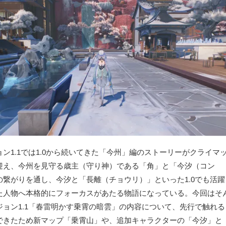
ョン1.1では1.0から続いてきた「今州」編のストーリーがクライマ
迎え、今州を見守る歳主（守り神）である「角」と「今汐（コン
の繋がりを通し、今汐と「長離（チョウリ）」といった1.0でも活躍
た人物へ本格的にフォーカスがあたる物語になっている。今回はそ
ジョン1.1「春雷明かす乗霄の暗雲」の内容について、先行で触れる
できたため新マップ「乗霄山」や、追加キャラクターの「今汐」と