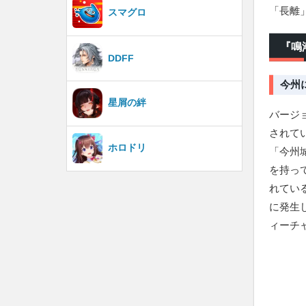
「長離
スマグロ
『鳴
DDFF
今州
星屑の絆
バージ
されて
ホロドリ
「今州
を持っ
れてい
に発生
ィーチ