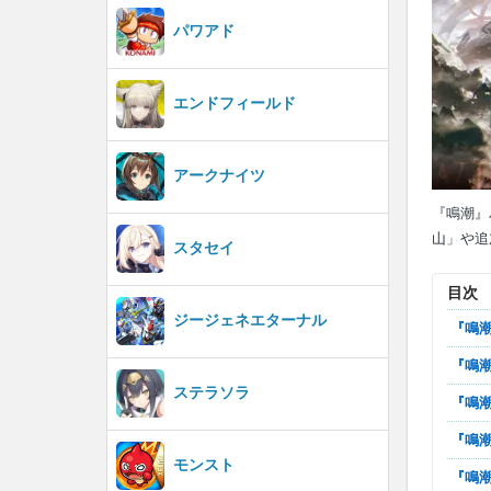
パワアド
エンドフィールド
アークナイツ
『鳴潮』
山」や追
スタセイ
目次
ジージェネエターナル
『
『
ステラソラ
『
『
モンスト
『