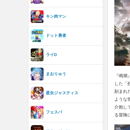
キン肉マン
ドット勇者
ライD
まおりゅう
『鳴潮
した「
刻まれ
星矢ジャスティス
ような
介抱し
フェスバ
る冒険