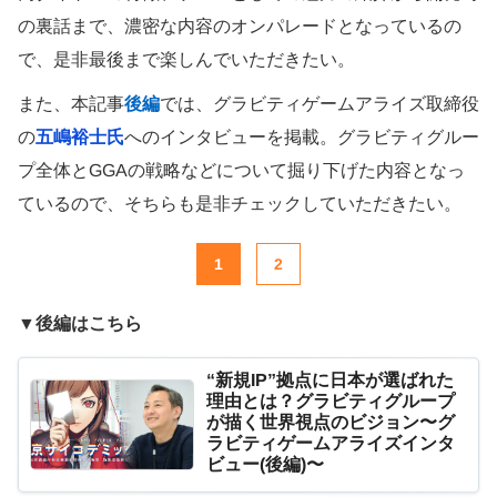
の裏話まで、濃密な内容のオンパレードとなっているの
で、是非最後まで楽しんでいただきたい。
また、本記事
後編
では、グラビティゲームアライズ取締役
の
五嶋裕士氏
へのインタビューを掲載。グラビティグルー
プ全体とGGAの戦略などについて掘り下げた内容となっ
ているので、そちらも是非チェックしていただきたい。
1
2
▼後編はこちら
“新規IP”拠点に日本が選ばれた
理由とは？グラビティグループ
が描く世界視点のビジョン〜グ
ラビティゲームアライズインタ
ビュー(後編)〜