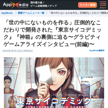
国内最大級！
ライター募集
ゲーム攻略情報メディア
最新ゲームニュース一覧
AppMedia
「世の中にないものを作る」圧倒的なこだわりで開発さ
「世の中にないものを作る」圧倒的なこ
だわりで開発された『東京サイコデミッ
ク』『神箱』の裏側に迫る〜グラビティ
ゲームアライズインタビュー(前編)〜
2024年06月13日12時50分
AppMedia編集部