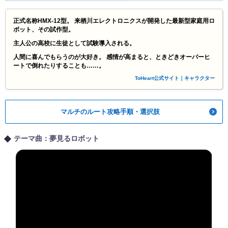
正式名称HMX-12型。 来栖川エレクトロニクスが開発した最新型家庭用ロ
ボット、その試作型。
主人公の高校に生徒として試験導入される。
人間に喜んでもらうのが大好き。 感情が高まると、ときどきオーバーヒ
ートで倒れたりすることも……。
ToHeart公式サイト｜キャラクター
マルチのルート攻略手順・選択肢
テーマ曲：夢見るロボット