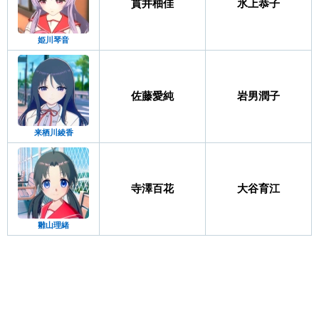
貫井柚佳
氷上恭子
姫川琴音
佐藤愛純
岩男潤子
来栖川綾香
寺澤百花
大谷育江
雛山理緒