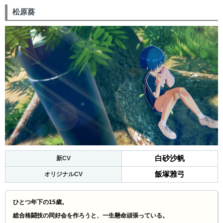
松原葵
白砂沙帆
新CV
飯塚雅弓
オリジナルCV
ひとつ年下の15歳。
総合格闘技の同好会を作ろうと、一生懸命頑張っている。