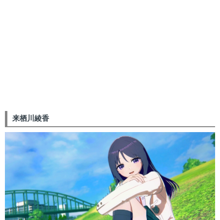
来栖川綾香