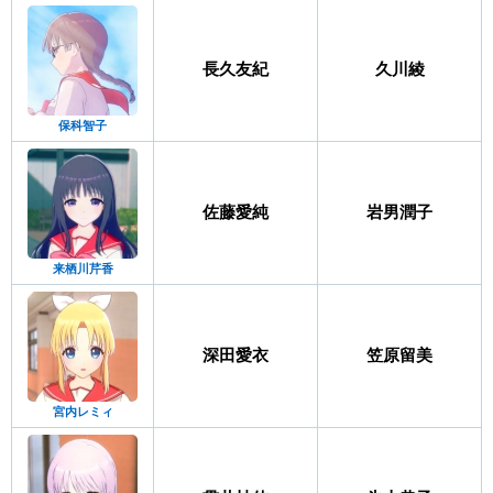
長久友紀
久川綾
保科智子
佐藤愛純
岩男潤子
来栖川芹香
深田愛衣
笠原留美
宮内レミィ