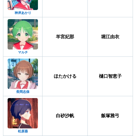
神岸あかり
羊宮妃那
堀江由衣
マルチ
ほたかける
樋口智恵子
長岡志保
白砂沙帆
飯塚雅弓
松原葵