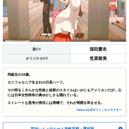
深田愛衣
新CV
笠原留美
オリジナルCV
同級生の16歳。
カリフォルニア生まれの日系ハーフ。
その明るく大らかな性格と抜群のスタイルはいかにもアメリカンだが、心
には日本女性特有の奥ゆかしさも隠れている。
ストレートな思考が傍目には滑稽で、それが周囲を和ませる。
ToHeart公式サイト｜キャラクター
宮内レミィのルート攻略手順・選択肢