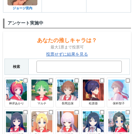
ジョージ宮内
アンケート実施中
あなたの推しキャラは？
最大1票まで投票可
投票せずに結果を見る
検索
神岸あかり
マルチ
長岡志保
松原葵
保科智子