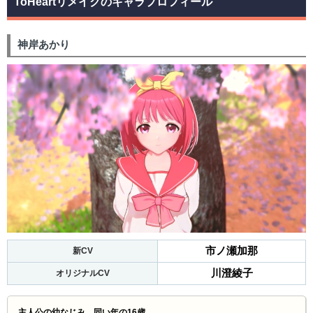
ToHeartリメイクのキャラプロフィール
神岸あかり
市ノ瀬加那
新CV
川澄綾子
オリジナルCV
主人公の幼なじみ。同い年の16歳。