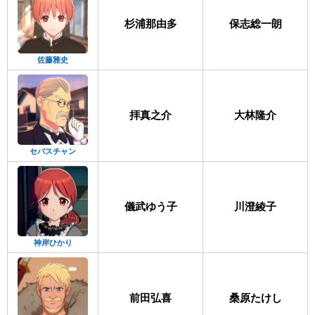
杉浦那由多
保志総一朗
佐藤雅史
拝真之介
大林隆介
セバスチャン
儀武ゆう子
川澄綾子
神岸ひかり
前田弘喜
桑原たけし