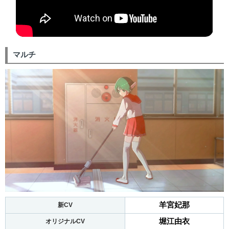
マルチ
羊宮妃那
新CV
堀江由衣
オリジナルCV