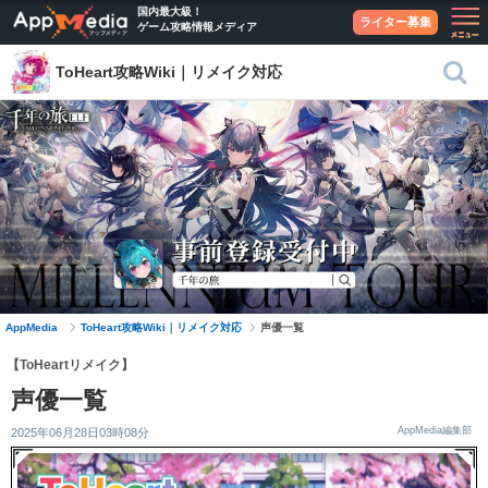
国内最大級！
ライター募集
ゲーム攻略情報メディア
ToHeart攻略Wiki｜リメイク対応
AppMedia
ToHeart攻略Wiki｜リメイク対応
声優一覧
【ToHeartリメイク】
声優一覧
AppMedia編集部
2025年06月28日03時08分