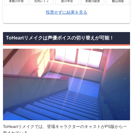
来栖川芹香
宮内レミィ
姫川琴音
来栖川綾香
雛山理緒
投票せずに結果を見る
ToHeartリメイクは声優ボイスの切り替えが可能！
ToHeartリメイクでは、登場キャラクターのキャストがPS版から一
新されている。